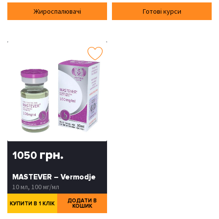
Жироспалювачі
Готові курси
грн.
1050
MASTEVER – Vermodje
10 мл, 100 мг/мл
ДОДАТИ В
КУПИТИ В 1 КЛІК
КОШИК