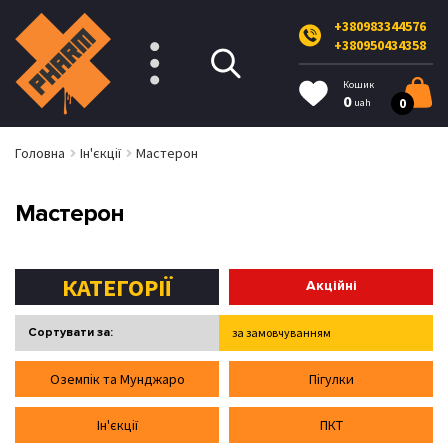
+380983344576
+380950434358
Кошик
0
0
uah
Головна
Ін'єкції
Мастерон
Мастерон
КАТЕГОРІЇ
Акційні
Сортувати за:
за замовчуванням
від дешевих до дорогих
Оземпік та Мунджаро
Пігулки
від дорогих до дешевих
Ін'єкції
ПКТ
за рейтингом