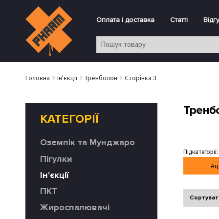
Оплата і доставка
Статті
Відг
Головна
Ін'єкції
Тренболон
Сторінка 3
Тренб
КАТЕГОРІЇ
Оземпік та Мунджаро
Підкатегорії:
Пігулки
Ац
Ін'єкції
ПКТ
Сортувати
Жироспалювачі