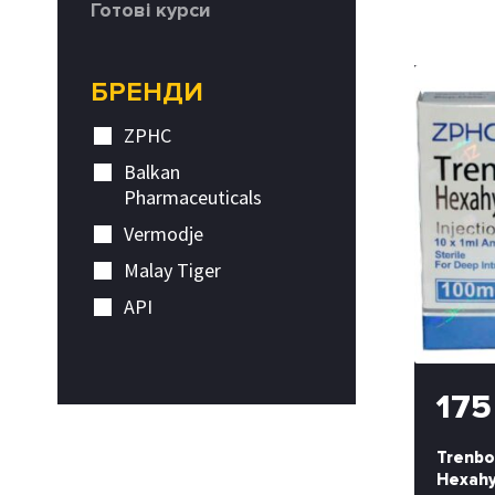
Готові курси
БРЕНДИ
ZPHC
Balkan
Pharmaceuticals
Vermodje
Malay Tiger
API
17
Trenbo
Hexahy