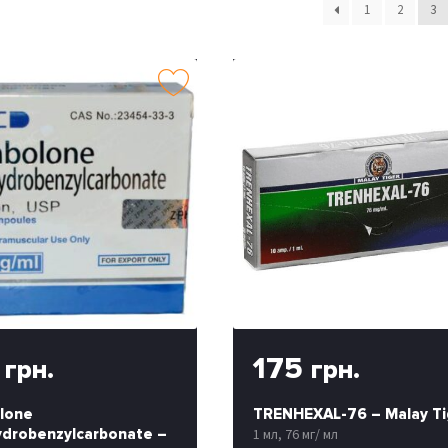
1
2
3
5
175
грн.
грн.
lone
TRENHEXAL-76 – Malay Ti
drobenzylcarbonate –
1 мл, 76 мг/ мл