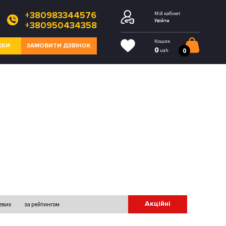
+380983344576
Мій кабінет
Увійти
+380950434358
Кошик
ЖКИ
ЗАМОВИТИ ДЗВІНОК
0
0
uah
Акційні
шевих
за рейтингом