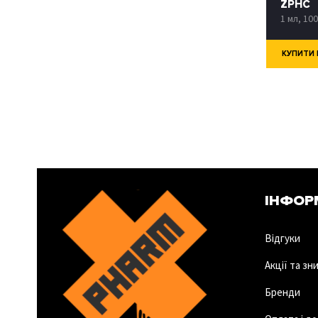
ZPHC
1 мл, 10
КУПИТИ В
ІНФОР
Відгуки
Акції та зн
Бренди