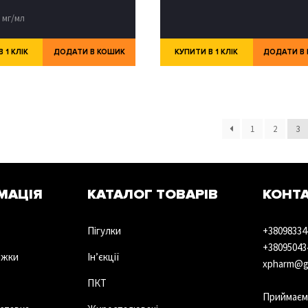
0 мг/мл
 1 КЛІК
ДОДАТИ В КОШИК
КУПИТИ В 1 КЛІК
ДОДАТИ В
1
2
3
МАЦІЯ
КАТАЛОГ ТОВАРІВ
КОНТ
Пігулки
+38098334
+38095043
ижки
Ін’єкції
xpharm@g
ПКТ
Приймаєм