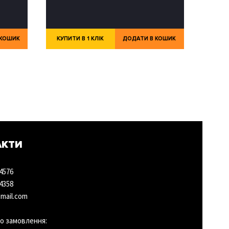
 КОШИК
КУПИТИ В 1 КЛІК
ДОДАТИ В КОШИК
АКТИ
4576
4358
mail.com
о замовлення: