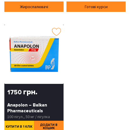
Жироспалювачі
Готові курси
грн.
1750
Anapolon – Balkan
Pharmaceuticals
100 пігул., 50 мг / пігулка
ДОДАТИ В
КУПИТИ В 1 КЛІК
КОШИК