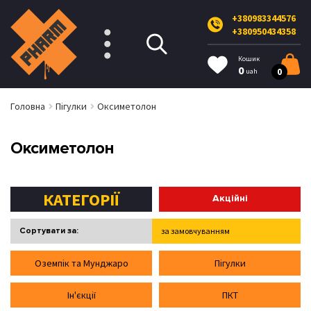
+380983344576
+380950434358
Кошик
0
0
uah
Головна
Пігулки
Оксиметолон
Оксиметолон
КАТЕГОРІЇ
Акційні
Сортувати за:
за замовчуванням
від дешевих до дорогих
Оземпік та Мунджаро
Пігулки
від дорогих до дешевих
Ін'єкції
ПКТ
за рейтингом