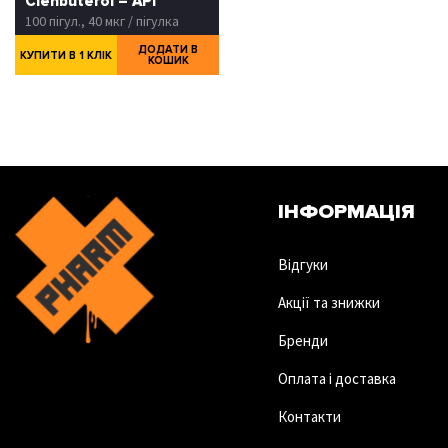
Clenbuterol – API
100 пігул., 40 мкг / пігулка
ДОДАТИ В
КУПИТИ В 1 КЛІК
КОШИК
ІНФОРМАЦІЯ
Відгуки
Акції та знижки
Бренди
Оплата і доставка
Контакти