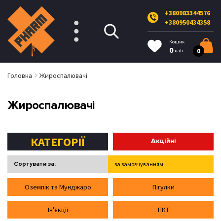
+380983344576
+380950434358
Кошик
0
0
uah
Головна
Жироспалювачі
Жироспалювачі
КАТЕГОРІЇ
Акційні
Сортувати за:
за замовчуванням
від дешевих до дорогих
Оземпік та Мунджаро
Пігулки
від дорогих до дешевих
Ін'єкції
ПКТ
за рейтингом