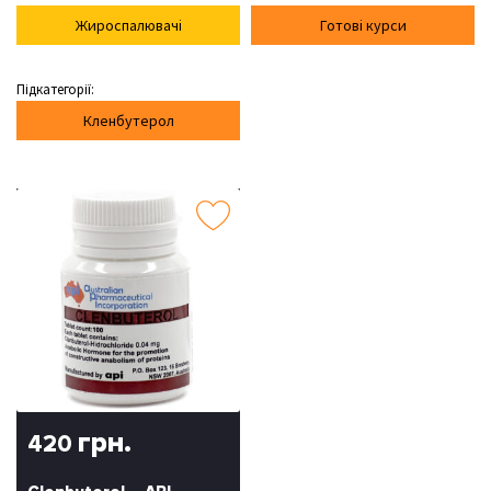
Жироспалювачі
Готові курси
Підкатегорії:
Кленбутерол
грн.
420