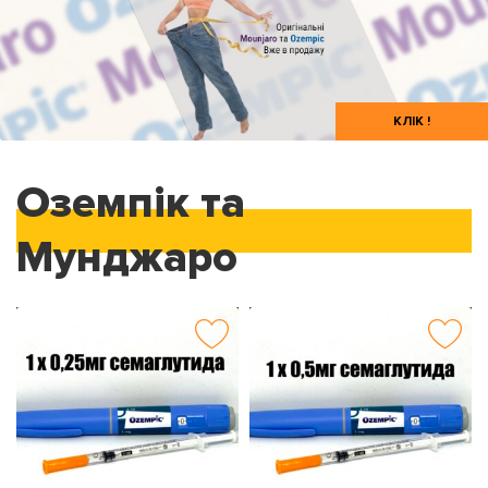
КЛІК !
Оземпік та
Мунджаро