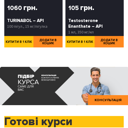
грн.
грн.
1060
105
TURINABOL – API
Testosterone
100 пігул., 15 мг/пігулка
Enanthate – API
1 мл, 350 мг/мл
ДОДАТИ В
ДОДАТИ В
КУПИТИ В 1 КЛІК
КУПИТИ В 1 КЛІК
КОШИК
КОШИК
КОНСУЛЬТАЦІЯ
Готові курси