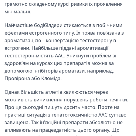
грамотно складеному курсі ризики їх проявлення
мінімальні.
Найчастіше бодібілдери стикаються з побічними
ефектами естрогенного типу. Їх поява пов’язана з
ароматизацією – конвертацією тестостерону в
естрогени. Найбільше піддані ароматизації
тестостерон-містять ААС. Уникнути проблем зі
здоров’ям на курсах цих препаратів можна за
допомогою інгібіторів ароматази, наприклад,
Провірона або Кломіда.
Однак більшість атлетів хвилюються через
можливість виникнення порушень роботи печінки.
Про це сьогодні пишуть досить часто. Проте на
практиці ситуація з гепатотоксичністю ААС суттєво
завищена. Так ін’єкційні препарати абсолютно не
впливають на працездатність цього органу. Що