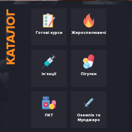
КАТАЛОГ
Готові курси
Жироспалювачі
Ін’єкції
Пігулки
ПКТ
Оземпік та
Мунджаро