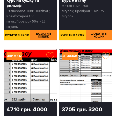
Курс на сушку та
Курс метану
рельєф
Метан 10мг - 200
Станозолол 10мг 100 пігул.;
пігулок; Провірон 50мг - 25
Кленбутерол 100
пігулок
пігул.; Провірон 50мг - 25
пігулок
ДОДАТИ В
ДОДАТИ В
КУПИТИ В 1 КЛІК
КУПИТИ В 1 КЛІК
КОШИК
КОШИК
ЗНИЖКА!
ЗНИЖКА!
4710 грн.
4000
3705 грн.
3200