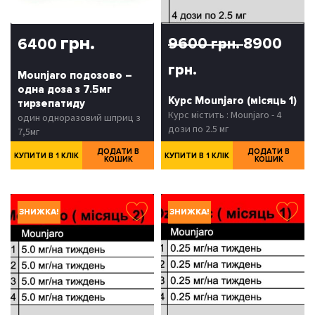
грн.
9600 грн.
8900
6400
грн.
Mounjaro подозово –
одна доза з 7.5мг
Курс Mounjaro (місяць 1)
тирзепатиду
Курс містить : Mounjaro - 4
один одноразовий шприц з
дози по 2.5 мг
7,5мг
ДОДАТИ В
ДОДАТИ В
КУПИТИ В 1 КЛІК
КУПИТИ В 1 КЛІК
КОШИК
КОШИК
ЗНИЖКА!
ЗНИЖКА!