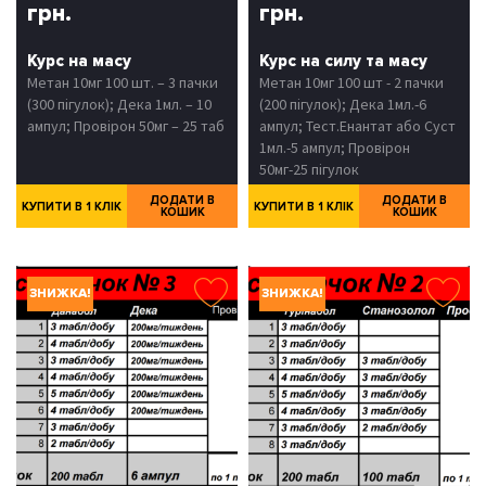
грн.
грн.
Курс на масу
Курс на силу та масу
Метан 10мг 100 шт. – 3 пачки
Метан 10мг 100 шт - 2 пачки
(300 пігулок); Дека 1мл. – 10
(200 пігулок); Дека 1мл.-6
ампул; Провірон 50мг – 25 таб
ампул; Тест.Енантат або Суст
1мл.-5 ампул; Провірон
50мг-25 пігулок
ДОДАТИ В
ДОДАТИ В
КУПИТИ В 1 КЛІК
КУПИТИ В 1 КЛІК
КОШИК
КОШИК
ЗНИЖКА!
ЗНИЖКА!