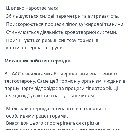
Швидко наростає маса.
Збільшуються силові параметри та витривалість.
Прискорюються процеси ліполізу жирової тканини.
Стимулюється діяльність кровотворної системи.
Пригнічуються реакції синтезу гормонів
кортикостероїдної групи.
Механізм роботи стероїдів
Всі ААС є аналогами або дериватами ендогенного
тестостерону. Саме цей гормон у організмі людини в
першу чергу відповідає за процеси гіпертрофії. Ці
реакції відбуваються наступним чином:
Молекули стероїда вступають во взаємодію з
особливими рецепторами.
Внаслідок цього спостерігається стрімке