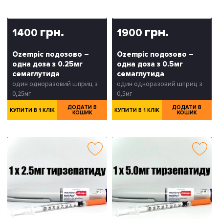
грн.
грн.
1400
1900
Ozempic подозово –
Ozempic подозово –
одна доза з 0.25мг
одна доза з 0.5мг
семаглутида
семаглутида
один одноразовий шприц з
один одноразовий шприц з
0,25мг
0,5мг
ДОДАТИ В
ДОДАТИ В
КУПИТИ В 1 КЛІК
КУПИТИ В 1 КЛІК
КОШИК
КОШИК