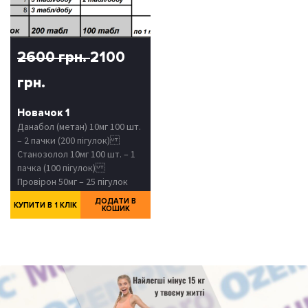
2600 грн.
2100
грн.
Новачок 1
Данабол (метан) 10мг 100 шт.
– 2 пачки (200 пігулок)
Станозолол 10мг 100 шт. – 1
пачка (100 пігулок)
Провірон 50мг – 25 пігулок
ДОДАТИ В
КУПИТИ В 1 КЛІК
КОШИК