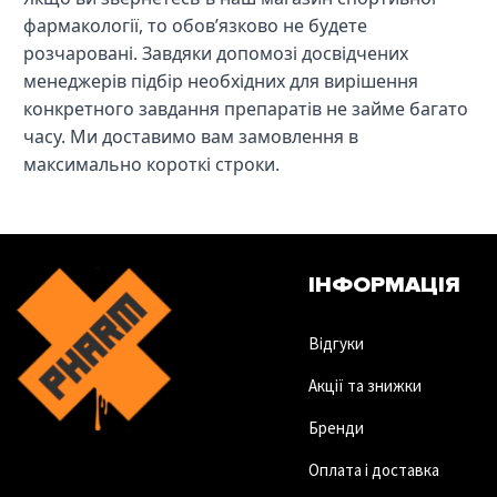
фармакології, то обов’язково не будете
розчаровані. Завдяки допомозі досвідчених
менеджерів підбір необхідних для вирішення
конкретного завдання препаратів не займе багато
часу. Ми доставимо вам замовлення в
максимально короткі строки.
ІНФОРМАЦІЯ
Відгуки
Акції та знижки
Бренди
Оплата і доставка