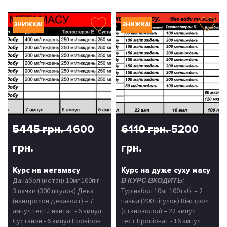
ЗНИЖКА!
ЗНИЖКА!
5445 грн.
4600
6110 грн.
5200
грн.
грн.
Курс на мегамасу
Курс на дуже суху масу
Данабол (метан) 10мг 100піг. –
В КУРС ВХОДИТЬ:
3 пачки (300 пігулок) Дека
Турінабол 10мг 100таб. – 2
(нандролон деканоат) – 7
пачки (200 пігулок) Вінстрол
ампул Тест.Енантат - 6 ампул
(станозолол) – 22 ампул
Сустанон - 6 ампул Провірон
Тест.Пропіонат - 16 ампул