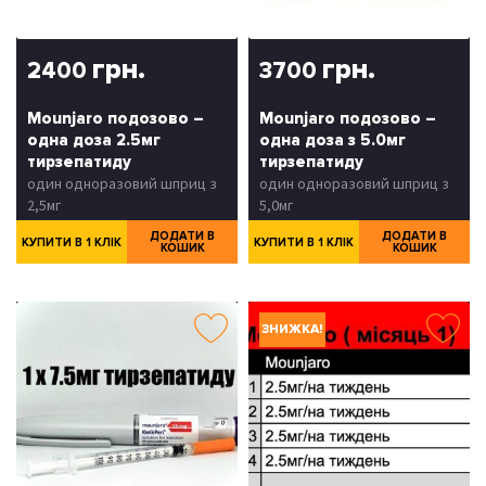
грн.
грн.
2400
3700
Mounjaro подозово –
Mounjaro подозово –
одна доза 2.5мг
одна доза з 5.0мг
тирзепатиду
тирзепатиду
один одноразовий шприц з
один одноразовий шприц з
2,5мг
5,0мг
ДОДАТИ В
ДОДАТИ В
КУПИТИ В 1 КЛІК
КУПИТИ В 1 КЛІК
КОШИК
КОШИК
ЗНИЖКА!