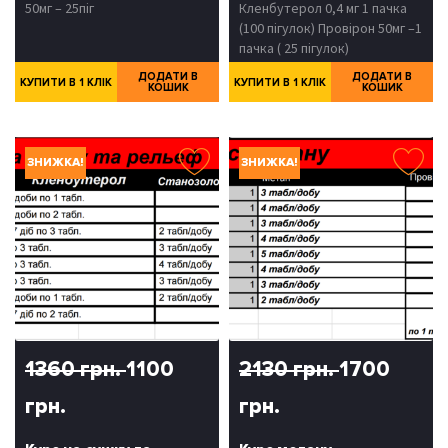
50мг – 25піг
Кленбутерол 0,4 мг 1 пачка
(100 пігулок) Провірон 50мг –1
пачка ( 25 пігулок)
ДОДАТИ В
ДОДАТИ В
КУПИТИ В 1 КЛІК
КУПИТИ В 1 КЛІК
КОШИК
КОШИК
ЗНИЖКА!
ЗНИЖКА!
1360 грн.
1100
2130 грн.
1700
грн.
грн.