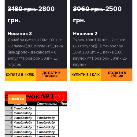
3180 грн.
2800
3060 грн.
2500
грн.
грн.
Новачок 3
Новачок 2
Данабол (метан) 10мг 100 шт.
Турик 10мг 100 шт – 2 пачки
– 2 пачки (200 пігулок) Дека
(200 пігулок) Станозолол
(нандролон деканоат) – 6
10мг 100 шт. – 1 пачка (100
ампул Провірон 50мг – 25
пігулок) Провірон 50мг – 25
пігулок
пігулок
ДОДАТИ В
ДОДАТИ В
КУПИТИ В 1 КЛІК
КУПИТИ В 1 КЛІК
КОШИК
КОШИК
ЗНИЖКА!