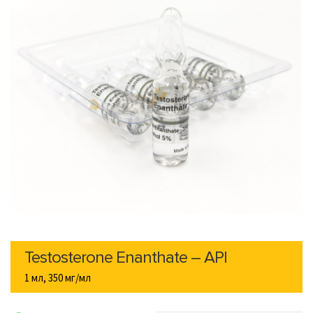
Testosterone Enanthate – API
1 мл, 350 мг/мл