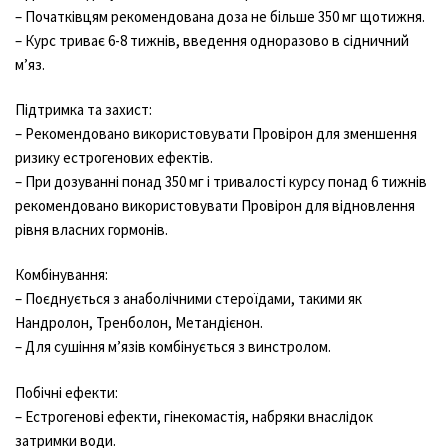
– Початківцям рекомендована доза не більше 350 мг щотижня.
– Курс триває 6-8 тижнів, введення одноразово в сідничний
м’яз.
Підтримка та захист:
– Рекомендовано використовувати Провірон для зменшення
ризику естрогенових ефектів.
– При дозуванні понад 350 мг і тривалості курсу понад 6 тижнів
рекомендовано використовувати Провірон для відновлення
рівня власних гормонів.
Комбінування:
– Поєднується з анаболічними стероїдами, такими як
Нандролон, Тренболон, Метандієнон.
– Для сушіння м’язів комбінується з винстролом.
Побічні ефекти:
– Естрогенові ефекти, гінекомастія, набряки внаслідок
затримки води.