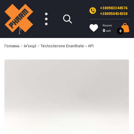
+380983344576
+380950434358
Кошик
0
0
uah
Головна
Ін'єкції
Testosterone Enanthate – API