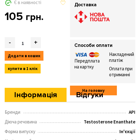
Є в наявності
Доставка
105
грн.
Quantity
-
+
Способи оплати
Накладений
Додати в кошик
платіж
Передплата
на картку
Оплата при
купити в 1 клік
отриманні
На головну
Інформація
Відгуки
Бренди
API
Діюча речовина
Testosterone Enanthate
Форма випуску
Ін'єкції