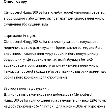
Опис товару
Clenbuterol 40mg/100 Balkan (кленбутерол) – використовується
в бодібілдингу або фітнесі як препарат для спалювання жиру,
схуднення або сушіння тіла.
Фармакологічна дія:
Clenbuterol 40mg/100 Balkan, спочатку використовувався з
медичною метою для лікування бронхіальної астми, але його
властивості спалювання жиру зробили його популярним у
бодібілдингу. Це адреноміметик, який збуджує бета-2-
адренорецептори, сприяючи ліполізу – руйнуванню жиру.
Також Clenbuterol захищає м’язову тканину від руйнування, що
робить його корисним для спортсменів.
Застосування та дозування:
Для чоловіків рекомендована добова доза Clenbuterol
40mg/100 Balkan для сушіння тіла становить близько 120-140 мкг
на добу (приблизно 5-7 пігулок), для жінок – 100 мкг. Курс може