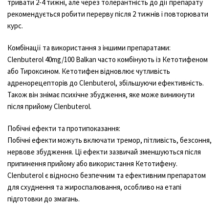
тривати 2-4 тижні, але через толерантність до дії препарату
рекомендується робити перерву після 2 тижнів і повторювати
курс.
Комбінації та використання з іншими препаратами:
Clenbuterol 40mg/100 Balkan часто комбінують із Кетотифеном
або Тироксином. Кетотифен відновлює чутливість
адренорецепторів до Clenbuterol, збільшуючи ефективність.
Також він знімає психічне збудження, яке може виникнути
після прийому Clenbuterol.
Побічні ефекти та протипоказання:
Побічні ефекти можуть включати тремор, пітливість, безсоння,
нервове збудження. Ці ефекти зазвичай зменшуються після
припинення прийому або використання Кетотифену.
Clenbuterol є відносно безпечним та ефективним препаратом
для схуднення та жироспалювання, особливо на етапі
підготовки до змагань.