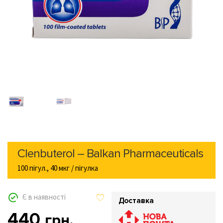
Clenbuterol – Balkan Pharmaceuticals
100 пігул., 40 мкг / пігулка
Є в наявності
Доставка
440
грн.