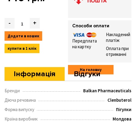
Quantity
-
+
Способи оплати
Накладений
Додати в кошик
платіж
Передплата
на картку
Оплата при
купити в 1 клік
отриманні
На головну
Інформація
Відгуки
Бренди
Balkan Pharmaceuticals
Діюча речовина
Clenbuterol
Форма випуску
Пігулки
Країна виробник
Молдова