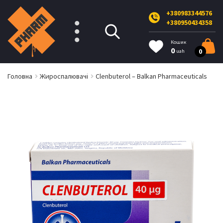
+380983344576
+380950434358
Кошик
0
0
uah
Головна
Жироспалювачі
Clenbuterol – Balkan Pharmaceuticals