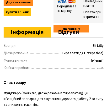
Накладений
Додати в кошик
платіж
Передплата
на картку
Оплата при
купити в 1 клік
отриманні
На головну
Інформація
Відгуки
Бренди
Eli Lilly
Діюча речовина
Тирзепатид (Tirzepatide)
Форма випуску
Ін'єкції
Країна виробник
США
Опис товару
Мунджаро
(Mounjaro, діюча речовина тирзепатид) це
ін’єкційний препарат для лікування цукрового діабету 2-го типу
та зниження маси тіла.