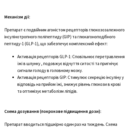
Механізм дії:
Препарат є подвійним агоністом рецепторів глюкозозалежного
інсулінотропного поліпептиду (GIP) та глюкагоноподібного
пептиду-1 (GLP-1), що забезпечує комплексний ефект:
Активація рецепторів GLP-1: Сповільнює перетравлення
їжі в шлунку , подовжує відчуття ситості та пригнічує
сигнали голоду в головному мозку.
Активація рецепторів GIP: Стимулює секрецію інсуліну у
відповідь на прийом їжі, знижує рівень глюкози в крові
та оптимізує метаболізм ліпідів.
Схема дозування (покрокове підвищення дози):
Препарат вводиться підшкірно один раз на тиждень. Схема