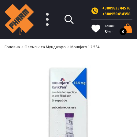
+380983344576
+380950434358
Кошик
0
0
uah
Головна
Оземпік та Мунджаро
Mounjaro 12.5*4