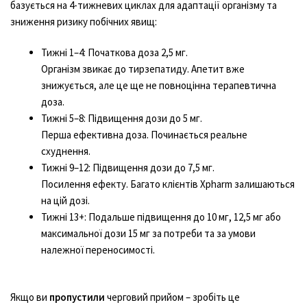
базується на 4-тижневих циклах для адаптації організму та
зниження ризику побічних явищ:
Тижні 1–4: Початкова доза 2,5 мг.
Організм звикає до тирзепатиду. Апетит вже
знижується, але це ще не повноцінна терапевтична
доза.
Тижні 5–8: Підвищення дози до 5 мг.
Перша ефективна доза. Починається реальне
схуднення.
Тижні 9–12: Підвищення дози до 7,5 мг.
Посилення ефекту. Багато клієнтів Хpharm залишаються
на цій дозі.
Тижні 13+: Подальше підвищення до 10 мг, 12,5 мг або
максимальної дози 15 мг за потреби та за умови
належної переносимості.
Якщо ви
пропустили
черговий прийом – зробіть це