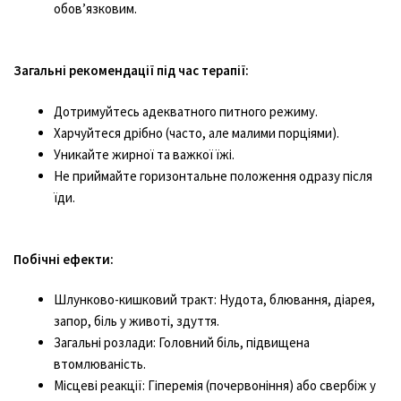
обов’язковим.
Загальні рекомендації під час терапії:
Дотримуйтесь адекватного питного режиму.
Харчуйтеся дрібно (часто, але малими порціями).
Уникайте жирної та важкої їжі.
Не приймайте горизонтальне положення одразу після
їди.
Побічні ефекти:
Шлунково-кишковий тракт: Нудота, блювання, діарея,
запор, біль у животі, здуття.
Загальні розлади: Головний біль, підвищена
втомлюваність.
Місцеві реакції: Гіперемія (почервоніння) або свербіж у