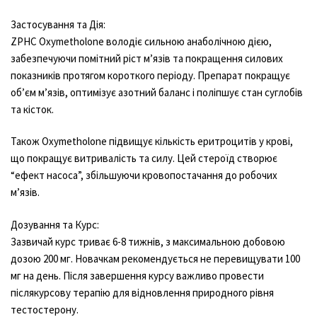
Застосування та Дія:
ZPHC Oxymetholone володіє сильною анаболічною дією,
забезпечуючи помітний ріст м’язів та покращення силових
показників протягом короткого періоду. Препарат покращує
об’єм м’язів, оптимізує азотний баланс і поліпшує стан суглобів
та кісток.
Також Oxymetholone підвищує кількість еритроцитів у крові,
що покращує витривалість та силу. Цей стероїд створює
“ефект насоса”, збільшуючи кровопостачання до робочих
м’язів.
Дозування та Курс:
Зазвичай курс триває 6-8 тижнів, з максимальною добовою
дозою 200 мг. Новачкам рекомендується не перевищувати 100
мг на день. Після завершення курсу важливо провести
післякурсову терапію для відновлення природного рівня
тестостерону.