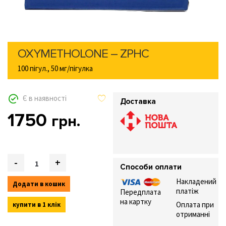
OXYMETHOLONE – ZPHC
100 пігул., 50 мг/пігулка
Є в наявності
Доставка
1750
грн.
Quantity
-
+
Способи оплати
Накладений
Додати в кошик
платіж
Передплата
на картку
Оплата при
купити в 1 клік
отриманні