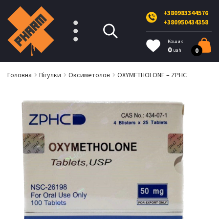
+380983344576
+380950434358
Кошик
0
0
uah
Головна
Пігулки
Оксиметолон
OXYMETHOLONE – ZPHC