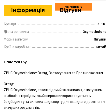
На головну
Інформація
Відгуки
Бренди
ZPHC
Діюча речовина
Oxymetholone
Форма випуску
Пігулки
Країна виробник
Китай
Опис товару
ZPHC Oxymetholone: Огляд, Застосування та Протипоказання
Огляд:
ZPHC Oxymetholone, також відомий як анаполон, є потужним
анаболік-стероїдом, який широко використовується в
бодібілдингу та силових виді спорту для швидкого досягнення
значущих результатів.