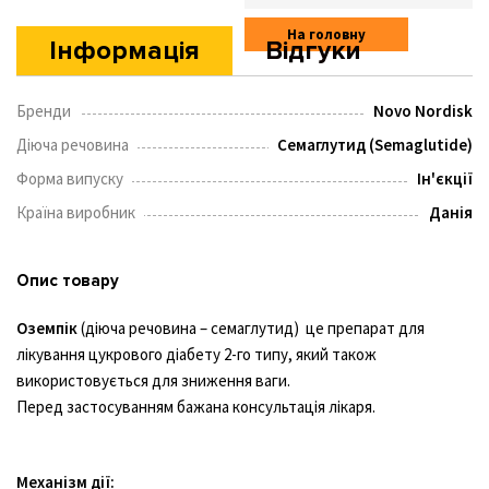
На головну
Інформація
Відгуки
Бренди
Novo Nordisk
Діюча речовина
Семаглутид (Semaglutide)
Форма випуску
Ін'єкції
Країна виробник
Данія
Опис товару
Оземпік
(діюча речовина – семаглутид) це препарат для
лікування цукрового діабету 2-го типу, який також
використовується для зниження ваги.
Перед застосуванням бажана консультація лікаря.
Механізм дії: