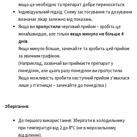
якщо це необхідно та препарат добре переноситься.
Індивідуальний підхід: Схему застосування та дозування
визначає лікар залежно від показань.
Якщо ви
пропустили
черговий прийом – зробіть це
якнайшвидше, але тільки
якщо минуло не більше 4
днів
.
Якщо минуло більше, зачекайте та зробить цей прийом
за звичним графіком.
(Наприклад, зазвичай ви приймаєте препарат у
понеділок, але цього разу понеділок ви пропустили.
Якщо можливість зробити наступний прийом з’явилася
лише у п’ятницю – зачекайте до понеділка.)
Зберігання
:
До першого використання: Зберігати в холодильнику
при температурі від 2 до 8°C (не в морозильному
відділенні).