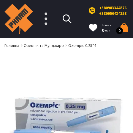
+380983344576
+380950434358
Кошик
0
0
uah
Головна
Оземпік та Мунджаро
Ozempic 0.25*4