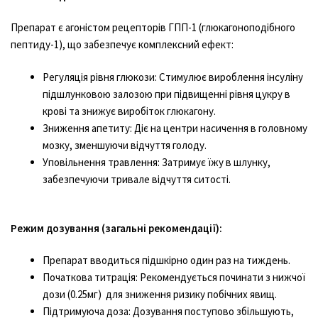
Препарат є агоністом рецепторів ГПП-1 (глюкагоноподібного
пептиду-1), що забезпечує комплексний ефект:
Регуляція рівня глюкози: Стимулює вироблення інсуліну
підшлунковою залозою при підвищенні рівня цукру в
крові та знижує виробіток глюкагону.
Зниження апетиту: Діє на центри насичення в головному
мозку, зменшуючи відчуття голоду.
Уповільнення травлення: Затримує їжу в шлунку,
забезпечуючи тривале відчуття ситості.
Режим дозування (загальні рекомендації):
Препарат вводиться підшкірно один раз на тиждень.
Початкова титрація: Рекомендується починати з нижчої
дози (0.25мг) для зниження ризику побічних
явищ
.
Підтримуюча доза: Дозування поступово збільшують,