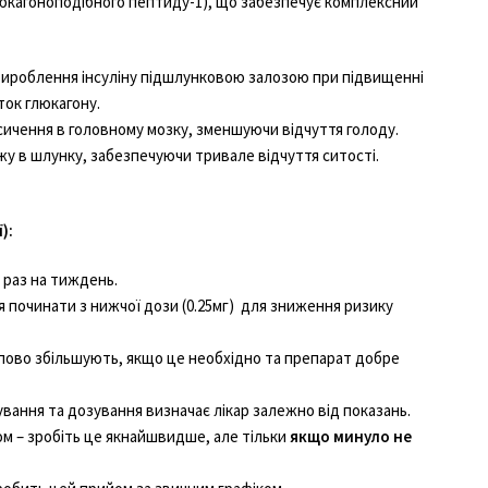
люкагоноподібного пептиду-1), що забезпечує комплексний
вироблення інсуліну підшлунковою залозою при підвищенні
ток глюкагону.
сичення в головному мозку, зменшуючи відчуття голоду.
жу в шлунку, забезпечуючи тривале відчуття ситості.
):
 раз на тиждень.
 починати з нижчої дози (0.25мг) для зниження ризику
пово збільшують, якщо це необхідно та препарат добре
ування та дозування визначає лікар залежно від показань.
м – зробіть це якнайшвидше, але тільки
якщо минуло не