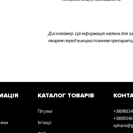
Дисклеймер: Ця інформація надана для 
лікарем перед використанням препарату,
МАЦІЯ
КАТАЛОГ ТОВАРІВ
КОНТ
Пігулки
+38098334
+38095043
ижки
Ін’єкції
xpharm@g