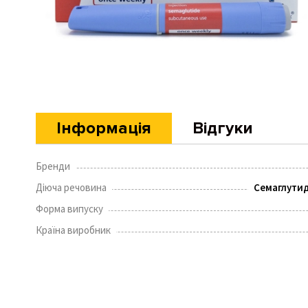
Інформація
Відгуки
Бренди
Діюча речовина
Семаглутид
Форма випуску
Країна виробник