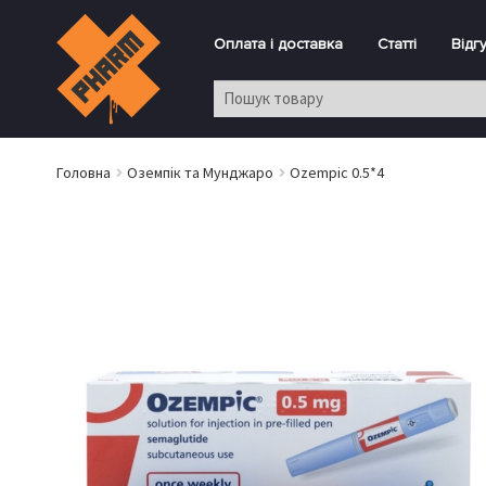
Оплата і доставка
Статті
Відг
Головна
Оземпік та Мунджаро
Ozempic 0.5*4