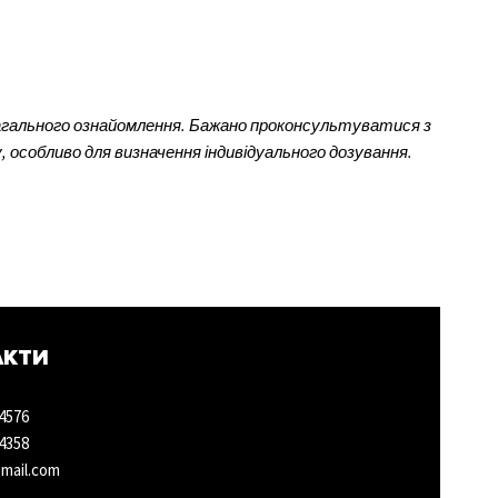
загального ознайомлення. Бажано проконсультуватися з
 особливо для визначення індивідуального дозування.
АКТИ
4576
4358
mail.com