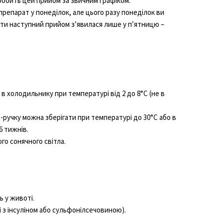
робить цей прийом за звичним графіком.
репарат у понеділок, але цього разу понеділок ви
ти наступний прийом з’явилася лише у п’ятницю –
в холодильнику при температурі від 2 до 8°C (не в
ручку можна зберігати при температурі до 30°C або в
6 тижнів.
го сонячного світла.
ь у животі.
і з інсуліном або сульфонілсечовиною).