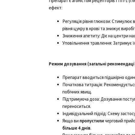
Препарат є агоністом рецепторів ГПП-1 (г
ефект:
Регуляція рівня глюкози: Стимулює 
рівня цукру в крові та знижує виробі
Зниження апетиту: Діє на центри на
Уповільнення травлення: Затримує ї
Режим дозування (загальні рекомендації
Препарат вводиться підшкірно один
Початкова титрація: Рекомендується
побічних
явищ
.
Підтримуюча доза: Дозування посту
переноситься.
Індивідуальний підхід: Схему застос
Якщо ви
пропустили
черговий прийо
більше 4 днів
.