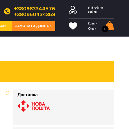
+380983344576
Мій кабінет
Увійти
+380950434358
Кошик
ЖКИ
ЗАМОВИТИ ДЗВІНОК
0
0
uah
Доставка