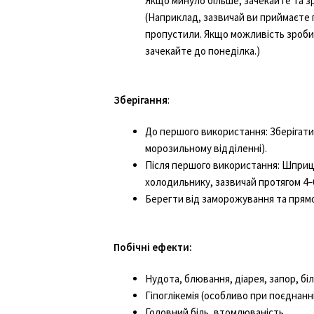
Якщо минуло більше, зачекайте та з
(Наприклад, зазвичай ви приймаєте п
пропустили. Якщо можливість зроби
зачекайте до понеділка.)
Зберігання
:
До першого використання: Зберігати 
морозильному відділенні).
Після першого використання: Шприц-
холодильнику, зазвичай протягом 4–
Берегти від заморожування та прямо
Побічні ефекти:
Нудота, блювання, діарея, запор, біл
Гіпоглікемія (особливо при поєднанн
Головний біль, втомлюваність.