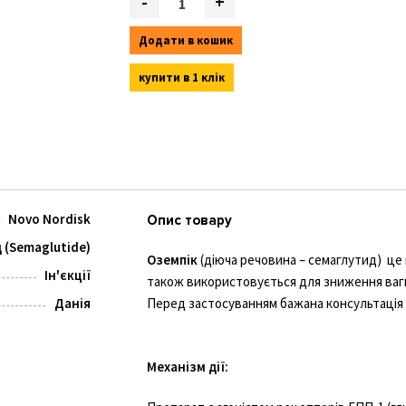
-
+
Додати в кошик
купити в 1 клік
Novo Nordisk
Опис товару
 (Semaglutide)
Оземпік
(діюча речовина – семаглутид) це 
Ін'єкції
також використовується для зниження ваг
Данія
Перед застосуванням бажана консультація 
Механізм дії: