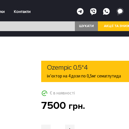
уки
Контакти
ШУКАТИ
АКЦІЇ ТА ЗНИ
Ozempic 0.5*4
ін’єктор на 4 дози по 0,5мг семаглутида
Є в наявності
7500
грн.
Quantity