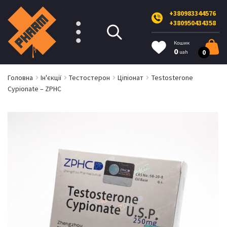
+380983344576
+380950434358
Кошик
0
0
uah
Головна
Ін'єкції
Тестостерон
Ціпіонат
Testosterone
Cypionate – ZPHC