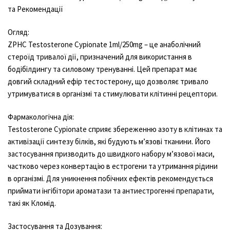
та Рекомендації
Огляд:
ZPHC Testosterone Cypionate 1ml/250mg – це анаболічний
стероїд тривалої дії, призначений для використання в
бодібілдингу та силовому тренуванні. Цей препарат має
довгий складний ефір тестостерону, що дозволяє тривало
утримуватися в організмі та стимулювати клітинні рецептори.
Фармакологічна дія:
Testosterone Cypionate сприяє збереженню азоту в клітинах та
активізації синтезу білків, які будують м’язові тканини. Його
застосування призводить до швидкого набору м’язової маси,
частково через конвертацію в естрогени та утримання рідини
в організмі. Для уникнення побічних ефектів рекомендується
приймати інгібітори ароматази та антиестрогенні препарати,
такі як Кломід.
Застосування та Дозування: