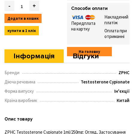
Quantity
-
+
Способи оплати
Накладений
Додати в кошик
платіж
Передплата
на картку
Оплата при
купити в 1 клік
отриманні
На головну
Інформація
Відгуки
Бренди
ZPHC
Діюча речовина
Testosterone Cypionate
Форма випуску
Ін'єкції
Країна виробник
Китай
Опис товару
ZPHC Testosterone Cypionate 1ml/250mg: Огляд, Застосування