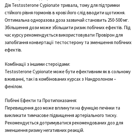
Дія Testosterone Cypionate тривала, тому для підтримки
стійкого рівня гормонів в крові його слід вводити щотижня.
Оптимальна одноразова доза зазвичай становить 250-500 мг.
Збільшення дози може збільшити ризик побічних ефектів. Під
час курсу рекомендується використовувати Провірон для
запобігання конвертації тестостерону та зменшення побічних
ефектів.
Комбінації з іншими стероїдами:
Testosterone Cypionate може бути ефективним як в сольному
вживанні, так і в комбінованих курсах з Нандролоном –
фенілом.
Побічні Ефекти та Протипоказання:
Перевищення доз може вплинути на функцію печінки та
викликати тимчасове підвищення артеріального тиску.
Рекомендується дотримуватися рекомендованих доз для
зменшення ризику негативних реакцій.