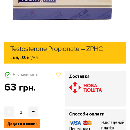
Testosterone Propionate – ZPHC
1 мл, 100 мг/мл
Є в наявності
Доставка
63
грн.
Quantity
-
+
Способи оплати
Накладений
Додати в кошик
платіж
Передплата