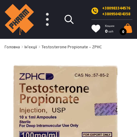
+380983344576
+380950434358
Кошик
0
0
uah
Головна
Ін'єкції
Testosterone Propionate – ZPHC