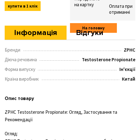
на картку
Оплата при
купити в 1 клік
отриманні
На головну
Інформація
Відгуки
Бренди
ZPHC
Діюча речовина
Testosterone Propionate
Форма випуску
Ін'єкції
Країна виробник
Китай
Опис товару
ZPHC Testosterone Propionate: Огляд, Застосування та
Рекомендації
Огляд: