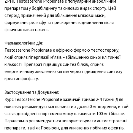
ZPHC Testosterone Propionate є популярним анаболічним
препаратом у бодібілдингу та силових видах спорту. Цей
стероїд призначений для збільшення м’язової маси,
формування рельєфу та прискорення відновлення після
фізичних навантажень.
Фармакологічна дія:
Testosterone Propionate є ефірною формою тестостерону,
який сприяє гіперплазії м’язів – збільшенню їхньої клітинної
кількості. Препарат підвищує синтез білків, сприяє
енергетичному живленню клітин через підвищення синтезу
креатинфосфату.
Застосування та Дозування:
Курс Testosterone Propionate зазвичай триває 2-4 тижні. Для
новачків рекомендується починати з дози 50 мг щоденно, в той
час як досвідчені спортсмени можуть вживати 100 мг і більше.
Паралельно рекомендується використовувати антиестрогенні
препарати, такі як Провірон, для уникнення побічних ефектів.