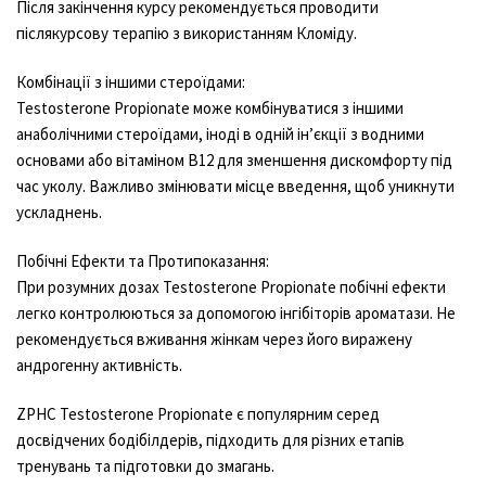
Після закінчення курсу рекомендується проводити
післякурсову терапію з використанням Кломіду.
Комбінації з іншими стероїдами:
Testosterone Propionate може комбінуватися з іншими
анаболічними стероїдами, іноді в одній ін’єкції з водними
основами або вітаміном В12 для зменшення дискомфорту під
час уколу. Важливо змінювати місце введення, щоб уникнути
ускладнень.
Побічні Ефекти та Протипоказання:
При розумних дозах Testosterone Propionate побічні ефекти
легко контролюються за допомогою інгібіторів ароматази. Не
рекомендується вживання жінкам через його виражену
андрогенну активність.
ZPHC Testosterone Propionate є популярним серед
досвідчених бодібілдерів, підходить для різних етапів
тренувань та підготовки до змагань.