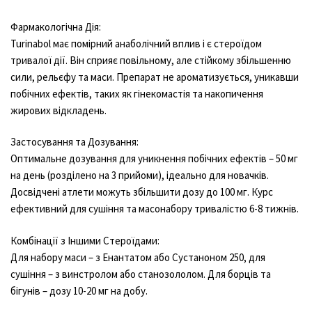
Фармакологічна Дія:
Turinabol має помірний анаболічний вплив і є стероїдом
тривалої дії. Він сприяє повільному, але стійкому збільшенню
сили, рельєфу та маси. Препарат не ароматизується, уникавши
побічних ефектів, таких як гінекомастія та накопичення
жирових відкладень.
Застосування та Дозування:
Оптимальне дозування для уникнення побічних ефектів – 50 мг
на день (розділено на 3 прийоми), ідеально для новачків.
Досвідчені атлети можуть збільшити дозу до 100 мг. Курс
ефективний для сушіння та масонабору тривалістю 6-8 тижнів.
Комбінації з Іншими Стероїдами:
Для набору маси – з Енантатом або Сустаноном 250, для
сушіння – з винстролом або станозололом. Для борців та
бігунів – дозу 10-20 мг на добу.