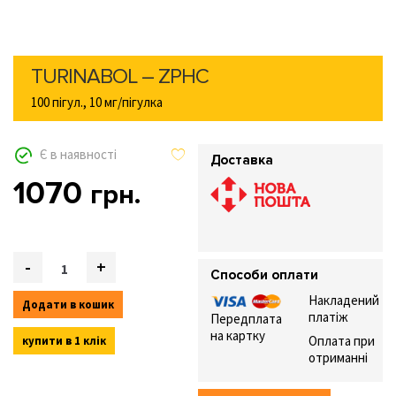
TURINABOL – ZPHC
100 пігул., 10 мг/пігулка
Є в наявності
Доставка
1070
грн.
Quantity
-
+
Способи оплати
Накладений
Додати в кошик
платіж
Передплата
на картку
Оплата при
купити в 1 клік
отриманні