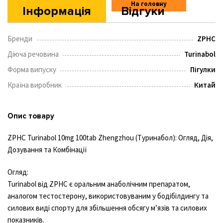
На головну
Інформація
Відгуки
Бренди
ZPHC
Діюча речовина
Turinabol
Форма випуску
Пігулки
Країна виробник
Китай
Опис товару
ZPHC Turinabol 10mg 100tab Zhengzhou (Туринабол): Огляд, Дія,
Дозування та Комбінації
Огляд:
Turinabol від ZPHC є оральним анаболічним препаратом,
аналогом тестостерону, використовуваним у бодібілдингу та
силових виді спорту для збільшення обсягу м’язів та силових
показників.