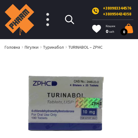
+380983344576
+380950434358
Кошик
0
0
uah
Головна
Пігулки
Туринабол
TURINABOL – ZPHC