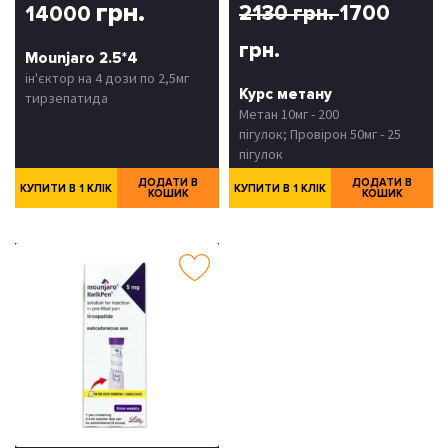
грн.
2130 грн.
1700
14000
грн.
Mounjaro 2.5*4
ін'єктор на 4 дози по 2,5мг
Курс метану
тирзепатида
Метан 10мг - 200
пігулок; Провірон 50мг - 25
пігулок
ДОДАТИ В
ДОДАТИ В
КУПИТИ В 1 КЛІК
КУПИТИ В 1 КЛІК
КОШИК
КОШИК