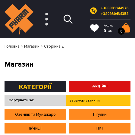
+380983344576
+380950434358
Кошик
0
0
uah
Головна
Магазин
Сторінка 2
Магазин
КАТЕГОРІЇ
Акційні
Сортувати за:
за замовчуванням
від дешевих до дорогих
Оземпік та Мунджаро
Пігулки
від дорогих до дешевих
Ін'єкції
ПКТ
за рейтингом