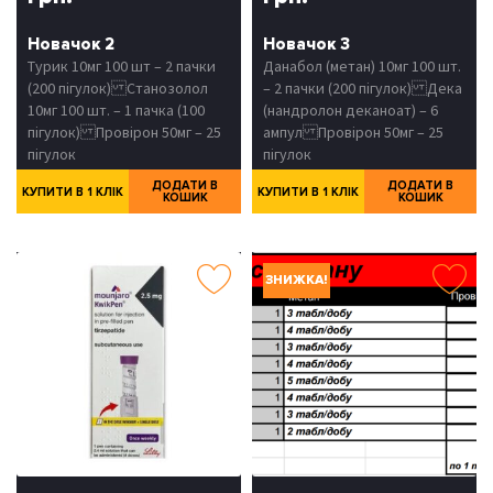
Новачок 2
Новачок 3
Турик 10мг 100 шт – 2 пачки
Данабол (метан) 10мг 100 шт.
(200 пігулок) Станозолол
– 2 пачки (200 пігулок) Дека
10мг 100 шт. – 1 пачка (100
(нандролон деканоат) – 6
пігулок) Провірон 50мг – 25
ампул Провірон 50мг – 25
пігулок
пігулок
ДОДАТИ В
ДОДАТИ В
КУПИТИ В 1 КЛІК
КУПИТИ В 1 КЛІК
КОШИК
КОШИК
ЗНИЖКА!