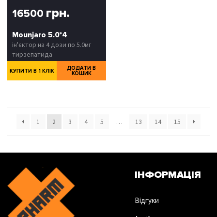
грн.
16500
Mounjaro 5.0*4
ін'єктор на 4 дози по 5.0мг
тирзепатида
ДОДАТИ В
КУПИТИ В 1 КЛІК
КОШИК
1
2
3
4
5
…
13
14
15
ІНФОРМАЦІЯ
Відгуки