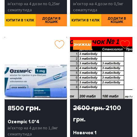
ін'єктор на 4 дози по 0,25мг
ін'єктор на 4 дози по 0,5мг
семаглутида
семаглутида
ДОДАТИ В
ДОДАТИ В
КУПИТИ В 1 КЛІК
КУПИТИ В 1 КЛІК
КОШИК
КОШИК
ЗНИЖКА!
грн.
2600 грн.
2100
8500
грн.
Ozempic 1.0*4
ін'єктор на 4 дози по 1,0мг
Новачок 1
семаглутида