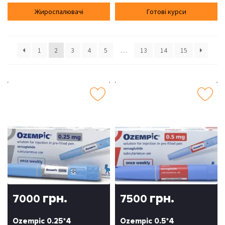
Жироспалювачі
Готові курси
1
2
3
4
5
…
13
14
15
грн.
грн.
7000
7500
Ozempic 0.25*4
Ozempic 0.5*4